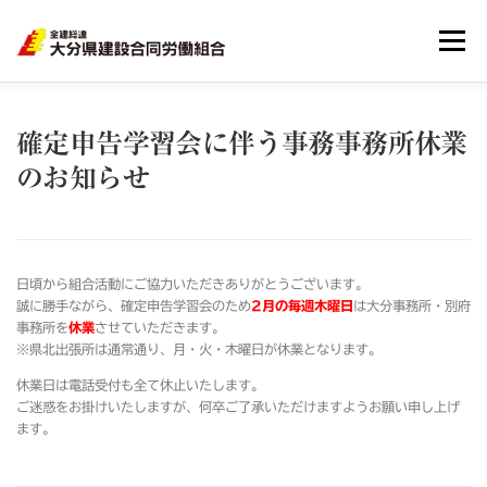
メニュー
HOME
大分建労とは
組合員のメリット
確定申告学習会に伴う事務事務所休業
のお知らせ
リンク集
サイトマップ
個人情報
日頃から組合活動にご協力いただきありがとうございます。
誠に勝手ながら、確定申告学習会のため
2月の
毎週木曜日
は大分事務所・別府
事務所を
休業
させていただきます。
※県北出張所は通常通り、月・火・木曜日が休業となります。
休業日は電話受付も全て休止いたします。
ご迷惑をお掛けいたしますが、何卒ご了承いただけますようお願い申し上げ
ます。