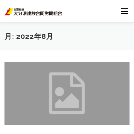
メニュー
HOME
大分建労とは
組合員のメリット
月:
2022年8月
リンク集
サイトマップ
個人情報