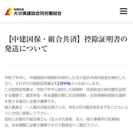
メニュー
HOME
大分建労とは
組合員のメリット
【中建国保・組合共済】控除証明書の
発送について
リンク集
サイトマップ
個人情報
令和７年中に、中建国保の保険料を納付した方と組合共済の掛金を納付した
方へ、それぞれの控除証明書を
12月中旬
よりお送りします。
この控除証明書は、令和７年中に納付した保険料・共済掛金の納付額を証明
する書類で、確定申告・年末調整の際に社会保険料・生命保険料控除の適用
を受ける場合に必要な書類です。
個人事業主・一人親方の組合員さんは、来年2月の確定申告まで失くさないよ
うに大切に保管して下さい。
会社にお勤めの組合員さん（法人の代表者、法人・個人事業所の従業員）
は、年末調整に必要な書類ですので勤務先へご提出下さい。