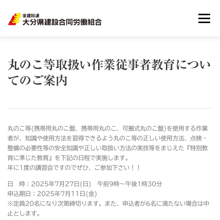
メニュー
HOME
大分建労とは
組合員のメリット
丸のこ等取扱い作業従事者教育につい
てのご案内
リンク集
サイトマップ
個人情報
丸のこ等(携帯用丸のこ盤、携帯用丸のこ、可搬式丸のこ盤)を使用する作業
者が、知識や使用方法を習得できるよう丸のこ等の正しい使用方法、点検・
整備の必要性等の安全知識や正しい取扱い方法の実技等をまじえた『特別教
育に準じた教育』を下記の日程で実施します。
年に1度の講習会ですのでぜひ、ご参加下さい！！
日 時：2025年7月27日(日) 午前9時～午後1時30分
申込期日：2025年7月11日(金)
※定員20名になり次第締切ります。また、申込者が6名に満たない場合は中
止とします。