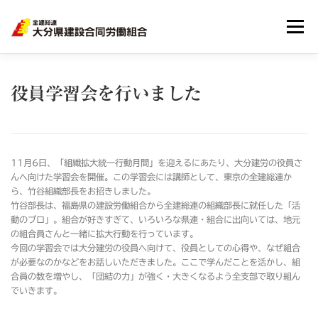
メニュー
HOME
大分建労とは
組合員のメリット
役員学習会を行いました
リンク集
サイトマップ
個人情報
11月6日、「組織拡大統一行動月間」を迎えるにあたり、大分建労の役員さ
んへ向けた学習会を開催。この学習会には講師として、東京の全建総連か
ら、竹谷組織部長をお招きしました。
竹谷部長は、福島県の建設労働組合から全建総連の組織部長に就任した「活
動のプロ」。組合が好きすぎて、いろいろな県連・組合に出向いては、地元
の組合員さんと一緒に拡大行動を行っています。
今回の学習会では大分建労の役員へ向けて、役員としての心得や、なぜ組合
が必要なのかなどをお話しいただきました。ここで学んだことを活かし、組
合員の数を増やし、「団結の力」が強く・大きくなるよう全支部で取り組ん
でいきます。